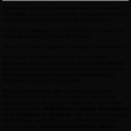
Parmi un répertoire extrêmement varié et très
diversifié, pourquoi privilégier un enregistrement
uniquement dans la langue de Cervantès ?…
« Est-ce l’Espagne en toi qui pousse un peu vers
nous sa corne ? » chantait le poète…
Nous pourrions suggérer quelques motivations :
Proximité géographique avec nos voisins
ibériques dont nos Pyrénées, véritable frontière
naturelle, n’en demeureront pas moins des axes
de passage ininterrompus et permettront de
multiples contacts réciproques…
Proximité culturelle des territoires de cette
Europe du Sud qui ont souvent, au cours des
siècles, connu une histoire similaire : Influences
successives des
civilisations romaine
,
musulmane
,
de la
renaissance Italienne
, des liens marquants
avec l’Eglise Catholique… Aventures humaines
comparables :
Grandes explorations, empire