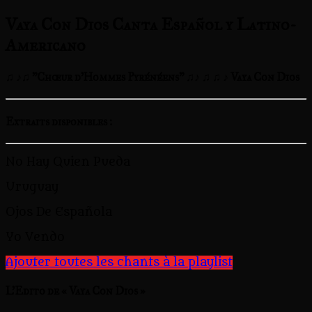
Vaya Con Dios Canta Español y Latino-
Americano
♫ ♪♫ "Chœur d'Hommes Pyrénéens" ♫♪ ♫ ♫ ♪ Vaya Con Dios
Extraits disponibles :
No Hay Quien Pueda
Uruguay
Ojos De Española
Yo Vendo
Ajouter toutes les chants à la playlist
L’Edito de « Vaya Con Dios »