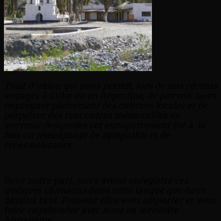
Trait d’union qui nous permit, lors de nos récents
voyages à Cuba ou en Argentine, de pouvoir nous
imprégner pleinement des cultures locales et de
perpétrer des rencontres mémorables en
souvenir desquelles cet enregistrement est à la
fois un témoignage de sympathie et de
reconnaissance .
Pour notre part, nous avons enregistré ces
quelques chansons dans cette langue que nous
aimons tant. Puissent elles vous emporter et vous
faire vagabonder avec nous en territoire
hispanique.