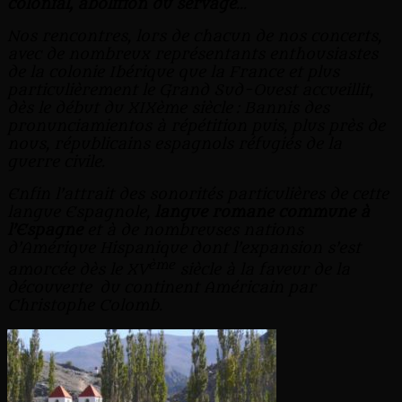
colonial, abolition du servage
…
Nos rencontres, lors de chacun de nos concerts,
avec de nombreux représentants enthousiastes
de la colonie Ibérique que la France et plus
particulièrement le Grand Sud-Ouest accueillit,
dès le début du XIXème siècle : Bannis des
pronunciamientos à répétition puis, plus près de
nous, républicains espagnols réfugiés de la
guerre civile.
Enfin l’attrait des sonorités particulières de cette
langue Espagnole,
langue romane commune à
l’Espagne
et à de nombreuses nations
d’Amérique Hispanique dont l’expansion s’est
ème
amorcée dès le XV
siècle à la faveur de la
découverte du continent Américain par
Christophe Colomb.