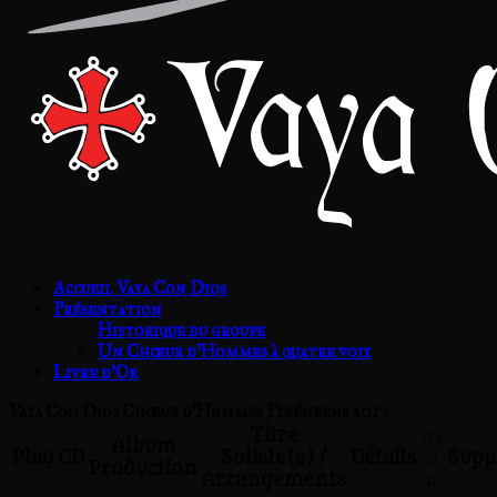
Accueil Vaya Con Dios
Présentation
Historique du groupe
Un Chœur d’Hommes à quatre voix
Livre d’Or
Vaya Con Dios Chœur d'Hommes Pyrénéens 2017
Titre
♫♪
Album
Play
CD
Soliste(s) /
Détails
♫
Supp
Production
Arrangements
♫