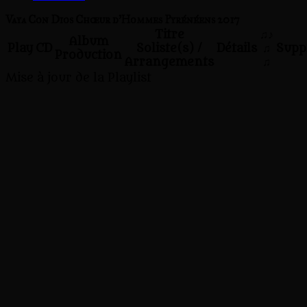
Vaya Con Dios Chœur d'Hommes Pyrénéens 2017
Titre
♫♪
Album
Play
CD
Soliste(s) /
Détails
♫
Supp
Production
Arrangements
♫
Mise à jour de la Playlist