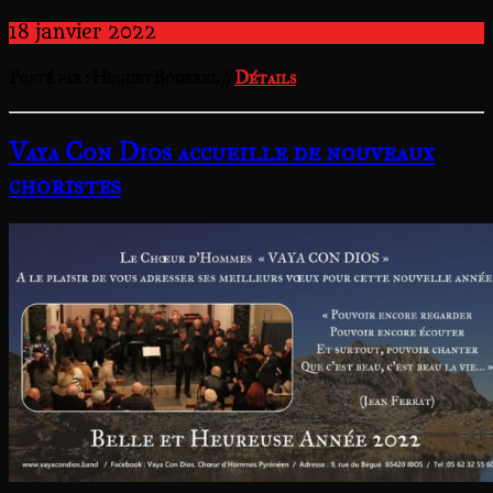
18
janvier
2022
Posté par : HuguetBourrel //
Détails
Vaya Con Dios accueille de nouveaux
choristes