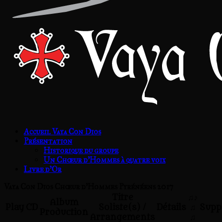
Accueil Vaya Con Dios
Présentation
Historique du groupe
Un Chœur d’Hommes à quatre voix
Livre d’Or
Vaya Con Dios Chœur d'Hommes Pyrénéens 2017
Titre
♫♪
Album
Play
CD
Soliste(s) /
Détails
♫
Supp
Production
Arrangements
♫