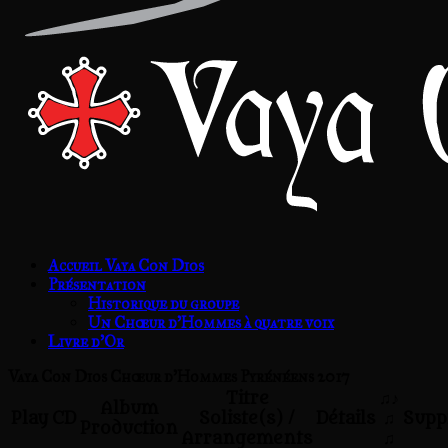
Accueil Vaya Con Dios
Présentation
Historique du groupe
Un Chœur d’Hommes à quatre voix
Livre d’Or
Vaya Con Dios Chœur d'Hommes Pyrénéens 2017
Titre
♫♪
Album
Play
CD
Soliste(s) /
Détails
♫
Supp
Production
Arrangements
♫