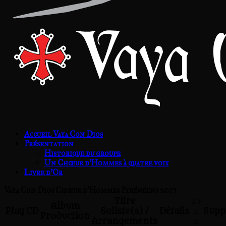
Accueil Vaya Con Dios
Présentation
Historique du groupe
Un Chœur d’Hommes à quatre voix
Livre d’Or
Vaya Con Dios Chœur d'Hommes Pyrénéens 2017
Titre
♫♪
Album
Play
CD
Soliste(s) /
Détails
♫
Supp
Production
Arrangements
♫