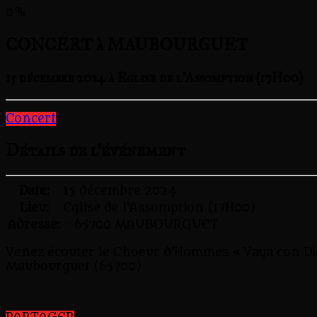
0%
CONCERT à MAUBOURGUET
15 décembre 2024 à Eglise de l'Assomption (17H00)
Concert
Détails de l'événement
Date:
15 décembre 2024
Lieu:
Eglise de l'Assomption (17H00)
Adresse:
- 65700 MAUBOURGUET
Venez écouter le Choeur d’Hommes « Vaya con Dio
Maubourguet (65700)